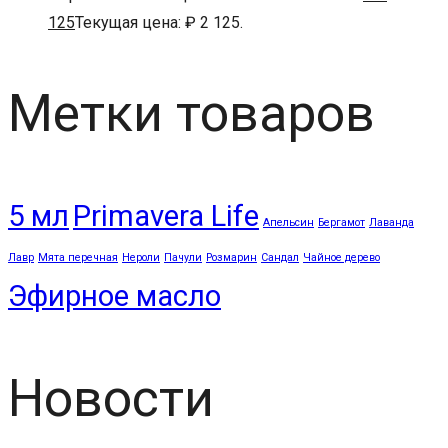
125
Текущая цена: ₽ 2 125.
Метки товаров
5 мл
Primavera Life
Апельсин
Бергамот
Лаванда
Лавр
Мята перечная
Нероли
Пачули
Розмарин
Сандал
Чайное дерево
Эфирное масло
Новости