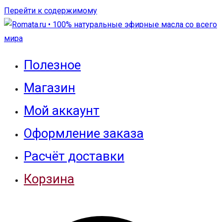
Перейти к содержимому
Полезное
Интернет-магазин натуральных
Romata.ru • 100% натуральные
Магазин
эфирных масел для ароматерапии и
эфирные масла со всего мира
аромапсихологии
Мой аккаунт
Оформление заказа
Расчёт доставки
Корзина